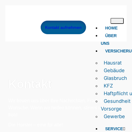
Kontakt aufnehmen
HOME
ÜBER
UNS
VERSICHER
Hausrat
Gebäude
Glasbruch
Kontakt
KFZ
Haftpflicht
Wir freuen uns über Ihre Nachrichten, Fragen und
Gesundheit
Wünsche. Wenn wir helfen können, stimmt uns das
Vorsorge
froh!
Gewerbe
Die Horster – eine für alle!
SERVICE